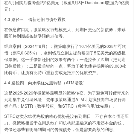
在5月回购后骤降至约9亿美元（截至6月3日Dashboard数据为9亿美
元）。
4.3 路径三：借新还旧与债务置换
在低息窗口期，微策略发行规模更大、到期日更远的新债券，来赎
回即将到期或条款受限的老债券。
经典案例（2024年9月）：微策略发行了10.1亿美元的2028年可转
债（票息0.625%），拿到钱后立刻去提前赎回了5亿美元的高级担
保票据。这一手借新还旧的效果有两个：一是拉长了久期（把到期
日往后推）；二是最关键的一点，释放了被老债券抵押的69,080枚
比特币，让所有比特币重新变成无抵押的优质资产。
4.4 路径四：向永续优先股转移（ATM增发）
这是2025-2026年微策略最明显的策略转变。为了避免可转债带来的
到期集中兑付墙风险，去年微策略通过ATM计划疯狂向市场发行两
类产品：MSTR（数字股权）和STRC（数字信用/优先股）。
STRC这类永续优先股的核心优势是没有到期日，不存在本金偿还压
力。微策略相当于在用从散户和机构那里融来的不用还本金的钱，
去偿还那些有明确到期日的传统债务，但是需要高额的利息。