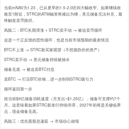
当前mNAV为1.23，已从更早的1.5-2.0区间大幅收窄。如果继续收
敛至1附近，STRC的ATM融资将难以为继，美元储备无法补充，最
终触发卖币路径。
风险二：BTC长期滞涨 + STRC卖不动 → 被迫卖币循环
这是一个正反馈的恶性循环，也是当前市场预期的最差情况
BTC不上涨 → STRC新买家观望（不想接跌价的资产）
STRC卖不动 → 美元储备持续被抽水
储备见底 → 被迫卖BTC付息
卖BTC → 打压BTC价格，进一步削弱STRC吸引力
循环返回第一步
按当前$9亿储备消耗速度（月支出~$1.25亿），储备可支撑约7个
月。这意味着如果STRC新发行持续停滞，2027年初将是关键临界
点，现金储备见底。
风险三：优先股股息递延 → 市场信心崩塌