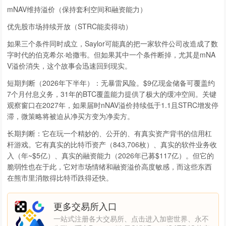
mNAV维持溢价（保持套利空间和融资能力）
优先股市场持续开放（STRC能卖得动）
如果三个条件同时成立，Saylor可能真的把一家软件公司改造成了数
字时代的伯克希尔·哈撒韦。但如果其中一个条件断掉，尤其是mNA
V溢价消失，这个故事会迅速回到现实。
短期判断（2026年下半年）：无暴雷风险。$9亿现金储备可覆盖约
7个月付息义务，31年的BTC覆盖能力提供了极大的缓冲空间。关键
观察窗口在2027年，如果届时nNAV溢价持续低于1.1且STRC增发停
滞，微策略将被迫从净买方变为净卖方。
长期判断：它在玩一个精妙的、公开的、有真实资产背书的信用杠
杆游戏。它有真实的比特币资产（843,706枚）、真实的软件业务收
入（年~$5亿）、真实的融资能力（2026年已募$117亿）。但它的
脆弱性也在于此，它对市场情绪和融资溢价高度敏感，而这些东西
在熊市里消散得比特币跌得还快。
更多交易所入口
一站式注册各大交易所、点击进入加密世界、永不