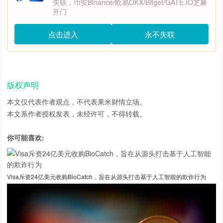
失联，币安Binance/欧易OKX/Bitget/GATE.IO芝麻
开门
点击进入
永不失联
版权声明
本文仅代表作者观点，不代表
果米财情
立场。
本文系作者授权发表，未经许可，不得转载。
你可能喜欢:
Visa斥资24亿美元收购BioCatch，旨在从源头打击基于人工智能的欺诈行为