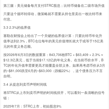
第三腿：美元储备每月支付STRC股息；比特币储备在二级市场升值
只要这个循环转得动，微策略就不需要从持仓里卖出一枚比特币来
付息。
3.3 2.3%的临界值
塞勒在财报会上给出了一个关键的临界值计算：只要比特币年化升
值率达到2.3%，BTC仓位每年的美元价值增长就大于或等于15亿美
元的年度义务总额。
按2026年6月3日的数据重算：843,706枚BTC × $63,409 × 2.3% ≈
$12.3亿美元，低于当前$17.12亿的年化义务。在当前币价水平，B
TC的年化升值率需要更高才能覆盖全部义务。如果再考虑币价从3月
的~$81,000跌至6月的~$63,000（跌幅22%），这个债务压力不言
自明。
3.4 从提息到卖币声明时间线
将STRC从上市到卖币声明的时间线排开，可以看到一条清晰的信号
链：
2025年7月：STRC上市，初始股息9%