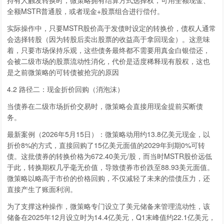
持有人触发转换时，微策略拥有结算方式选择权，可用全额现金、
全额MSTR普通股，或者现金+股票组合进行偿付。
实际操作中，只要MSTR股价高于发债时设定的转换价，债权人通常
会选择转股（因为转股后卖出股票的收益高于拿回现金）。这意味
着，只要市场保持乐观，这些债务最终都不需要用真金白银偿还，
会被二级市场的股票流动性消化，代价是适度稀释现有股权，这也
是之前微策略的可转债被抢完的原因
4.2 路径二：现金折价回购（消泡沫）
当债券在二级市场折价交易时，微策略会直接用现金提前买断债
务。
最新案例（2026年5月15日）：微策略动用约13.8亿美元现金，以
折价8%的方式，直接回购了15亿美元面值的2029年到期0%可转
债。这批债券的转换价格为672.40美元/股，而当时MSTR股价远低
于此，转换期权几乎毫无价值，导致债券市价跌至88.93美元面值。
微策略以略高于市价的价格回购，不仅减轻了未来的偿债压力，还
直接产生了账面利润。
为了支撑这种操作，微策略专门设立了美元储备来管理流动性，该
储备在2025年12月设立时为14.4亿美元，Q1末峰值约22.1亿美元，