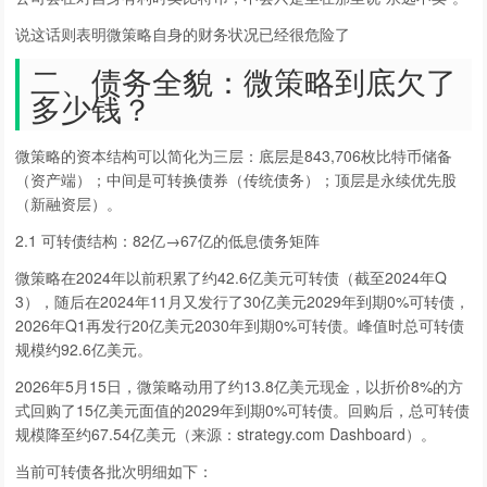
说这话则表明微策略自身的财务状况已经很危险了
二、债务全貌：微策略到底欠了
多少钱？
微策略的资本结构可以简化为三层：底层是843,706枚比特币储备
（资产端）；中间是可转换债券（传统债务）；顶层是永续优先股
（新融资层）。
2.1 可转债结构：82亿→67亿的低息债务矩阵
微策略在2024年以前积累了约42.6亿美元可转债（截至2024年Q
3），随后在2024年11月又发行了30亿美元2029年到期0%可转债，
2026年Q1再发行20亿美元2030年到期0%可转债。峰值时总可转债
规模约92.6亿美元。
2026年5月15日，微策略动用了约13.8亿美元现金，以折价8%的方
式回购了15亿美元面值的2029年到期0%可转债。回购后，总可转债
规模降至约67.54亿美元（来源：strategy.com Dashboard）。
当前可转债各批次明细如下：