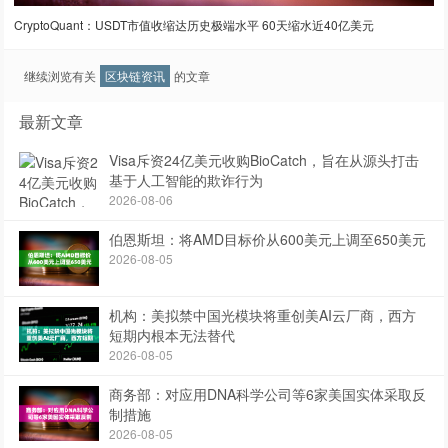
CryptoQuant：USDT市值收缩达历史极端水平 60天缩水近40亿美元
继续浏览有关
区块链资讯
的文章
最新文章
Visa斥资24亿美元收购BioCatch，旨在从源头打击
基于人工智能的欺诈行为
2026-08-06
伯恩斯坦：将AMD目标价从600美元上调至650美元
2026-08-05
机构：美拟禁中国光模块将重创美AI云厂商，西方
短期内根本无法替代
2026-08-05
商务部：对应用DNA科学公司等6家美国实体采取反
制措施
2026-08-05