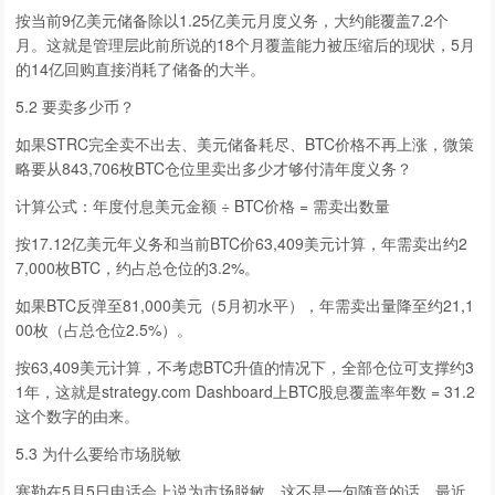
按当前9亿美元储备除以1.25亿美元月度义务，大约能覆盖7.2个
月。这就是管理层此前所说的18个月覆盖能力被压缩后的现状，5月
的14亿回购直接消耗了储备的大半。
5.2 要卖多少币？
如果STRC完全卖不出去、美元储备耗尽、BTC价格不再上涨，微策
略要从843,706枚BTC仓位里卖出多少才够付清年度义务？
计算公式：年度付息美元金额 ÷ BTC价格 = 需卖出数量
按17.12亿美元年义务和当前BTC价63,409美元计算，年需卖出约2
7,000枚BTC，约占总仓位的3.2%。
如果BTC反弹至81,000美元（5月初水平），年需卖出量降至约21,1
00枚（占总仓位2.5%）。
按63,409美元计算，不考虑BTC升值的情况下，全部仓位可支撑约3
1年，这就是strategy.com Dashboard上BTC股息覆盖率年数 = 31.2
这个数字的由来。
5.3 为什么要给市场脱敏
塞勒在5月5日电话会上说为市场脱敏，这不是一句随意的话。最近