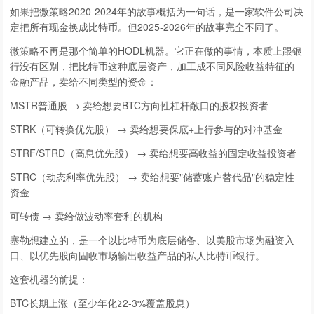
如果把微策略2020-2024年的故事概括为一句话，是一家软件公司决
定把所有现金换成比特币。但2025-2026年的故事完全不同了。
微策略不再是那个简单的HODL机器。它正在做的事情，本质上跟银
行没有区别，把比特币这种底层资产，加工成不同风险收益特征的
金融产品，卖给不同类型的资金：
MSTR普通股 → 卖给想要BTC方向性杠杆敞口的股权投资者
STRK（可转换优先股） → 卖给想要保底+上行参与的对冲基金
STRF/STRD（高息优先股） → 卖给想要高收益的固定收益投资者
STRC（动态利率优先股） → 卖给想要"储蓄账户替代品"的稳定性
资金
可转债 → 卖给做波动率套利的机构
塞勒想建立的，是一个以比特币为底层储备、以美股市场为融资入
口、以优先股向固收市场输出收益产品的私人比特币银行。
这套机器的前提：
BTC长期上涨（至少年化≥2-3%覆盖股息）