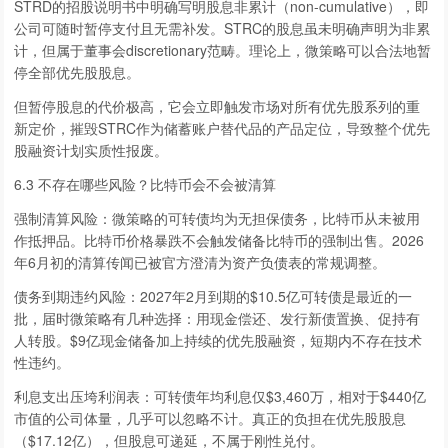
STRD的招股说明书中明确写明股息非累计（non-cumulative），即
公司可随时暂停支付且无需补发。STRC的股息虽未明确声明为非累
计，但属于董事会discretionary范畴。理论上，微策略可以合法地暂
停全部优先股股息。
但暂停股息的代价极高，它会立即触发市场对所有优先股系列的重
新定价，摧毁STRC作为储蓄账户替代品的产品定位，导致整个优先
股融资计划实质性报废。
6.3 不存在哪些风险？比特币会不会被清算
强制清算风险：微策略的可转债均为无担保债务，比特币从未被用
作抵押品。比特币价格暴跌不会触发储备比特币的强制出售。2026
年6月初的清算传闻已被官方澄清为资产负债表的常规调整。
债务到期违约风险：2027年2月到期的$10.5亿可转债是最近的一
批，届时微策略有几种选择：用现金偿还、发行新债置换、促持有
人转股。$9亿现金储备加上持续的优先股融资，短期内不存在技术
性违约。
利息支出压垮利润表：可转债年均利息仅$3,460万，相对于$440亿
市值的公司体量，几乎可以忽略不计。真正的负担在优先股股息
（$17.12亿），但股息可递延，不属于刚性兑付。