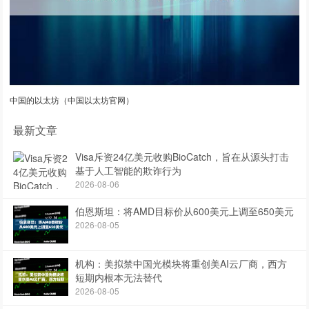
中国的以太坊（中国以太坊官网）
最新文章
Visa斥资24亿美元收购BioCatch，旨在从源头打击
基于人工智能的欺诈行为
2026-08-06
伯恩斯坦：将AMD目标价从600美元上调至650美元
2026-08-05
机构：美拟禁中国光模块将重创美AI云厂商，西方
短期内根本无法替代
2026-08-05