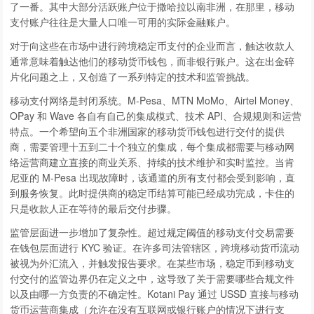
了一番。其中大部分活跃账户位于撒哈拉以南非洲，在那里，移动
支付账户往往是大量人口唯一可用的实际金融账户。
对于向这些在市场中进行跨境稳定币支付的企业而言，触达收款人
通常意味着触达他们的移动货币钱包，而非银行账户。这在出金碎
片化问题之上，又创造了一系列特定的技术和监管挑战。
移动支付网络是封闭系统。M-Pesa、MTN MoMo、Airtel Money、
OPay 和 Wave 各自有自己的集成模式、技术 API、合规规则和运营
特点。一个希望向五个非洲国家的移动货币钱包进行交付的提供
商，需要管理十五到二十个独立的集成，每个集成都需要与移动网
络运营商建立直接的商业关系、持续的技术维护和实时监控。当肯
尼亚的 M-Pesa 出现故障时，该通道的所有支付都会受到影响，直
到服务恢复。此时提供商的稳定币结算可能已经成功完成，卡住的
只是收款人正在等待的最后交付步骤。
监管层面进一步增加了复杂性。超过规定阈值的移动支付交易需要
在钱包层面进行 KYC 验证。在许多司法管辖区，跨境移动货币流动
被视为外汇流入，并触发报告要求。在某些市场，稳定币到移动支
付交付的监管边界仍在定义之中，这导致了关于需要哪些合规文件
以及由哪一方负责的不确定性。Kotani Pay 通过 USSD 直接与移动
货币运营商集成（允许在没有互联网或银行账户的情况下进行支