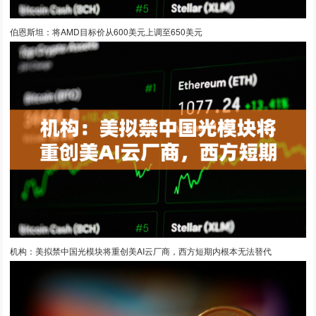
伯恩斯坦：将AMD目标价从600美元上调至650美元
机构：美拟禁中国光模块将重创美AI云厂商，西方短期内根本无法替代