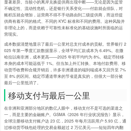
显著差异。当较小的离岸兑换提供商出现中断——无论是因为监管
不确定性、流动性危机，还是银行关系变化——付款就会排队，对
账积压就会增加，运营商不得不手动路由到二级提供商，而这些提
供商有着不同的格式、不同的 KYC 标准和不同的费用。这种风险并
非理论上的，而是依赖于可靠性未标准化的基础设施时所面临的运
营现实。
成本数据清楚地显示了最后一公里对总支付成本的贡献。世界银行 2
025 年第一季度汇款数据显示，全球平均汇款成本为 6.49%。在撒
哈拉以南非洲，成本更高——2025 年初平均约为 8%。稳定币转移
本身的成本可能远低于 1%。但当加上外汇转换、本地付款费用、移
动货币收费和合规开销后，许多非洲通道的端到端成本又回升至 7%
至 8% 的区间。稳定币通道带来的节省是真实的，但很大一部分被
最后一公里抵消了。
移动支付与最后一公里
在非洲和亚洲部分地区的数亿人眼中，移动支付不是可选的渠道之
一，而是主要的金融账户。GSMA《2026 年行业状况报告》显示，
全球注册移动支付账户达 23 亿，2025 年每月活跃用户 5.93 亿，通
过移动货币钱包处理的交易金额超过 2 万亿美元——短短四年内翻