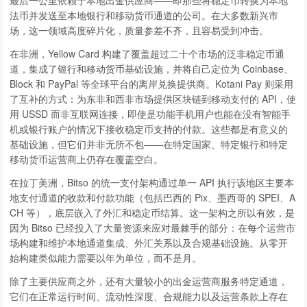
最后一公里依赖于本地出金供应商——即那些将稳定币转换为本地
法币并发送至本地银行和移动货币通道的公司。在大多数新兴市
场，这一领域高度碎片化，质量参差不齐，且容易受到冲击。
在非洲，Yellow Card 构建了覆盖超过二十个市场的泛非稳定币通
道，集成了银行和移动货币基础设施，并将自己定位为 Coinbase、
Block 和 PayPal 等全球平台的离岸兑换提供商。Kotani Pay 则采用
了互补的方式：为东非和西非市场提供区块链到移动支付的 API，使
用 USSD 而非互联网连接，即使是功能手机用户也能在没有智能手
机或银行账户的情况下接收稳定币支持的付款。这些都是有意义的
基础设施，但它们并非无所不包——在特定国家、特定银行和特定
移动货币运营商上仍存在覆盖空白。
在拉丁美洲，Bitso 的统一支付架构通过单一 API 执行该地区主要本
地支付通道的收款和付款功能（包括巴西的 Pix、墨西哥的 SPEI、A
CH 等），底层嵌入了外汇和稳定币结算。这一架构之所以有效，是
因为 Bitso 已经投入了大量资源来应对最棘手的部分：在每个运营市
场构建和维护本地通道集成、外汇关系以及合规基础设施。从零开
始构建类似能力需要以年为单位，而不是月。
除了主要供应商之外，还有大量较小的出金运营商服务特定通道，
它们在正常运行时间、流动性深度、合规能力以及运营条款上存在