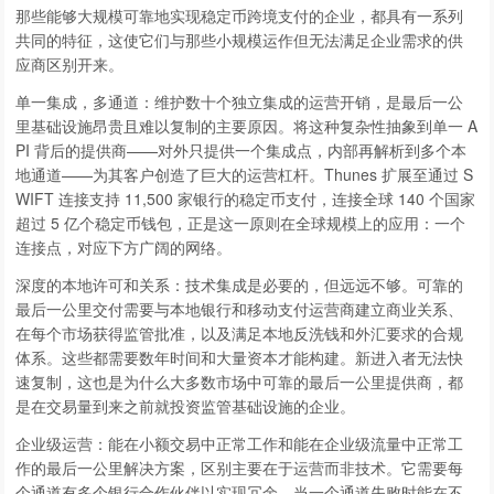
那些能够大规模可靠地实现稳定币跨境支付的企业，都具有一系列
共同的特征，这使它们与那些小规模运作但无法满足企业需求的供
应商区别开来。
单一集成，多通道：维护数十个独立集成的运营开销，是最后一公
里基础设施昂贵且难以复制的主要原因。将这种复杂性抽象到单一 A
PI 背后的提供商——对外只提供一个集成点，内部再解析到多个本
地通道——为其客户创造了巨大的运营杠杆。Thunes 扩展至通过 S
WIFT 连接支持 11,500 家银行的稳定币支付，连接全球 140 个国家
超过 5 亿个稳定币钱包，正是这一原则在全球规模上的应用：一个
连接点，对应下方广阔的网络。
深度的本地许可和关系：技术集成是必要的，但远远不够。可靠的
最后一公里交付需要与本地银行和移动支付运营商建立商业关系、
在每个市场获得监管批准，以及满足本地反洗钱和外汇要求的合规
体系。这些都需要数年时间和大量资本才能构建。新进入者无法快
速复制，这也是为什么大多数市场中可靠的最后一公里提供商，都
是在交易量到来之前就投资监管基础设施的企业。
企业级运营：能在小额交易中正常工作和能在企业级流量中正常工
作的最后一公里解决方案，区别主要在于运营而非技术。它需要每
个通道有多个银行合作伙伴以实现冗余、当一个通道失败时能在不