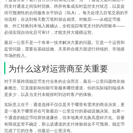
同支付通道之间实时切换、跨所有集成实时监控支付状态，以及提
供可预测性的合同服务水平协议（SLA）。每天处理几百笔交易的手
动流程，在达到每天数万笔时就会崩溃。对账层——从稳定币接
收、外汇转换到本地入账确认，全程追踪每笔支付的内部账本——
必须实现自动化且可审计，才能支持大规模运营。
最后一公里不是一个有单一技术解决方案的问题。它是一个运营和
监管问题，需要在基础设施、关系和合规方面进行持续的、市场接
市场的投入。
为什么这对运营商至关重要
对于开展跨境稳定币支付业务的企业而言，最后一公里问题绝非抽
象概念。它直接影响你能可靠服务哪些通道、你的实际端到端成本
是多少，以及当支付未能按时到达时客户的体验。
实际意义在于：通道选择不仅仅是关于哪里有需求的商业决策，更
是一项关于哪里存在可靠最后一公里交付的基础设施决策。如果一
个通道的稳定币结算快速廉价，但本地离岸兑换高度碎片化、容量
有限或监管不确定，那么该通道的支付体验就会不可预测。稳定币
完成了它的任务，但最后一公里没有。