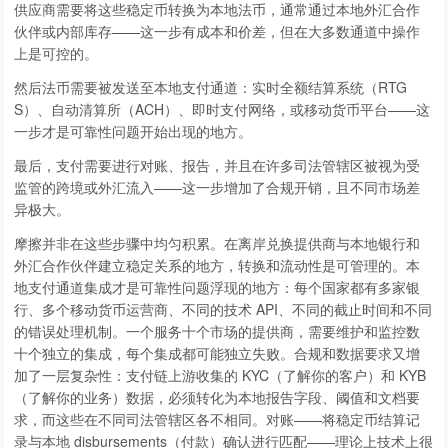
供应商需要将这些稳定币转换为本地法币，通常通过本地外汇合作
伙伴或内部库存——这一步有成本和价差，但在大多数通道中操作
上是可控的。
然后法币需要被发送至本地支付通道：实时全额结算系统（RTG
S）、自动清算所（ACH）、即时支付网络，或移动货币平台——这
一步才是可靠性问题开始出现的地方。
最后，支付需要进行对账、报告，并且在许多司法管辖区被视为受
监管的跨境或外汇流入——这一步增加了合规开销，且不同市场差
异极大。
摩擦并非在这些步骤中均匀积累。在离岸兑换提供商与本地银行和
外汇合作伙伴建立稳定关系的地方，转换和流动性是可管理的。本
地支付通道集成才是可靠性问题浮现的地方：每个国家都有多家银
行、多个移动货币运营商、不同的技术 API、不同的截止时间和不同
的错误处理机制。一个服务十个市场的提供商，需要维护和监控数
十个独立的集成，每个集成都可能独立失败。合规和数据要求又增
加了一层复杂性：支付链上游收集的 KYC（了解你的客户）和 KYB
（了解你的业务）数据，必须转化为本地报告字段、阈值和文档要
求，而这些在不同司法管辖区各不相同。对账——将稳定币结算记
录与本地 disbursements（付款）确认进行匹配——理论上技术上很