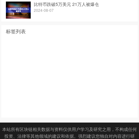
比特币跌破5万美元 21万人被爆仓
2024-08-07
标签列表
快讯
区块链
前沿文章
区块链资讯
比特币实时价格
比特币矿池
比特币钱包
比特币价格今日行情
比特币论坛
比特币最新价格
比特币挖矿教程
比特币最低价格
比特币是怎么回事
怎么样挖比特币
比特币是哪国的
比特币到底是什么东西
比特币历史最高价
李笑来比特币赚了多少
比特币亿万富翁
以太坊合约
比特币语音
ethico钱包
以太坊2015
比特币人民币交易
1080以太坊算力
本站所有区块链相关数据与资料仅供用户学习及研究之用，不构成任何
投资、法律等其他领域的建议和依据。强烈建议您独自对内容进行研