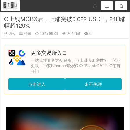
Q上线MGBX后，上涨突破0.022 USDT，24H涨
幅超120%
访客
快讯
2025-09-09
204浏览
0
更多交易所入口
一站式注册各大交易所、点击进入加密世界、永不
失联，币安Binance/欧易OKX/Bitget/GATE.IO芝麻
开门
点击进入
永不失联