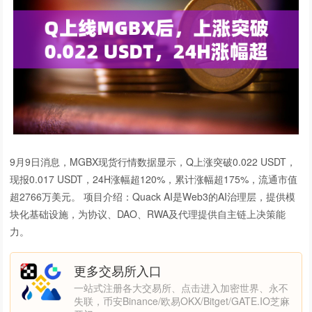
9月9日消息，MGBX现货行情数据显示，Q上涨突破0.022 USDT，
现报0.017 USDT，24H涨幅超120%，累计涨幅超175%，流通市值
超2766万美元。 项目介绍：Quack AI是Web3的AI治理层，提供模
块化基础设施，为协议、DAO、RWA及代理提供自主链上决策能
力。
更多交易所入口
一站式注册各大交易所、点击进入加密世界、永不
失联，币安Binance/欧易OKX/Bitget/GATE.IO芝麻