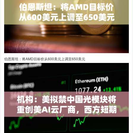
伯恩斯坦：将AMD目标价从600美元上调至650美元