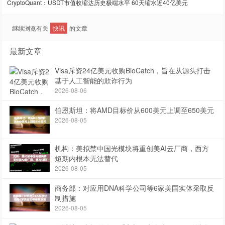
CryptoQuant：USDT市值收缩达历史极端水平 60天缩水近40亿美元
继续浏览有关
快讯
的文章
最新文章
Visa斥资24亿美元收购BioCatch，旨在从源头打击
基于人工智能的欺诈行为
2026-08-06
伯恩斯坦：将AMD目标价从600美元上调至650美元
2026-08-05
机构：美拟禁中国光模块将重创美AI云厂商，西方
短期内根本无法替代
2026-08-05
商务部：对应用DNA科学公司等6家美国实体采取反
制措施
2026-08-05