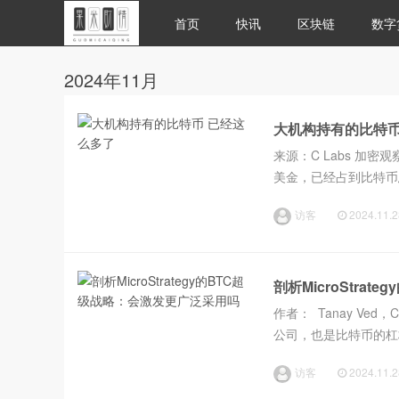
首页
快讯
区块链
数字
2024年11月
大机构持有的比特币
来源：C Labs 加密
美金，已经占到比特币
的头部持仓排名如下：排
访客
2024.11.2
剖析MicroStra
作者： Tanay Ved，
公司，也是比特币的杠杆
值约 360 亿美元），
访客
2024.11.2