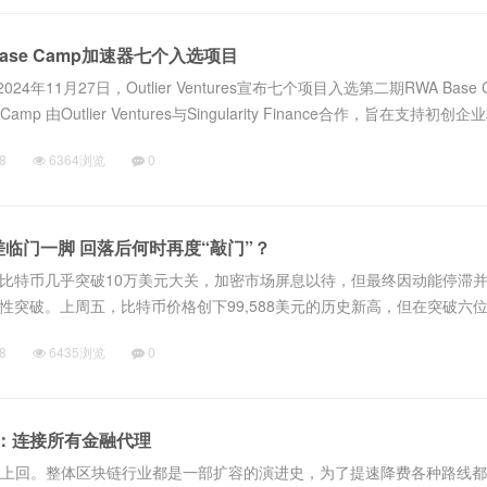
A Base Camp加速器七个入选项目
24年11月27日，Outlier Ventures宣布七个项目入选第二期RWA Base 
amp 由Outlier Ventures与Singularity Finance合作，旨在支持初
产品，...
8
6364浏览
0
差临门一脚 回落后何时再度“敲门”？
比特币几乎突破10万美元大关，加密市场屏息以待，但最终因动能停滞
性突破。上周五，比特币价格创下99,588美元的历史新高，但在突破六
0，比特币在92,500美元附近徘徊，本周已累计跌超5%。21Shares的
8
6435浏览
0
ocol：连接所有金融代理
O书接上回。整体区块链行业都是一部扩容的演进史，为了提速降费各种路线