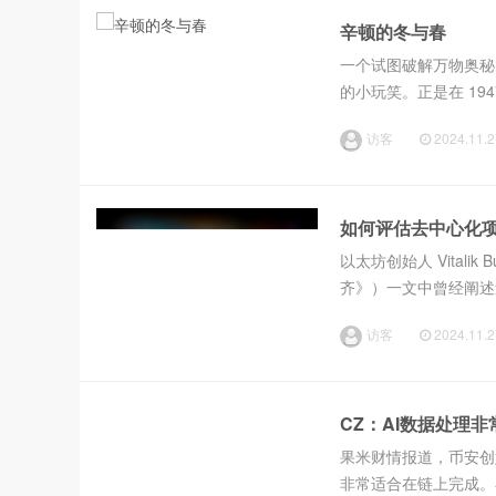
辛顿的冬与春
一个试图破解万物奥秘
的小玩笑。正是在 1
在辛顿和爱因斯坦的切
访客
2024.11.2
年。但如果退到...
如何评估去中心化项目？
以太坊创始人 Vitalik B
齐》）一文中曾经阐述
设施的依赖、尽量减少
访客
2024.11.2
CZ：AI数据处理
果米财情报道，币安创
非常适合在链上完成。