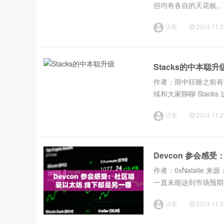
但均有各自的天花板。
块空间不再是固定供应
访客
2024.11.2
这也让面向...
Stacks的中本聪升
作者：雨中狂睡之前有提
续和大家聊聊 Stack
这些信息就简单看看）从
访客
2024.11.2
Devcon 参会感
作者：0xNatalie 
一直未能达到市场预期。
弱了以太坊主链的经济捕
访客
2024.11.2