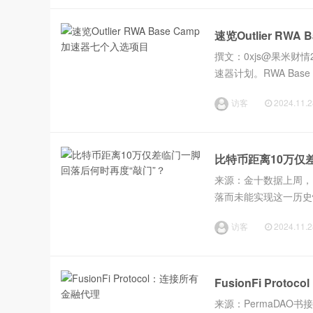
速览Outlier RW
撰文：0xjs@果米财情20
速器计划。RWA Base C
的基础设施、应用程序和
访客
2024.11.2
比特币距离10万仅
来源：金十数据上周，
落而未能实现这一历史
前回落。截至周三13:0
访客
2024.11.2
略...
FusionFi Prot
来源：PermaDA