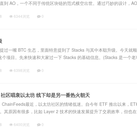
直到 AO，一个不同于传统区块链的范式横空出世。通过巧妙的设计，AO
的稀缺品，而是可以根据需要无限创生的资源，从而赋予了 AO 无限扩
8
6344浏览
0
级
过一嘴 BTC 生态，里面特意提到了 Stacks 与其中本聪升级。今天就
s 这个项目。先来快速和大家过一下 Stacks 的基础信息。(Stacks 是一个
我个人的角度来讲， $STX 从不会缺席市场对于 BT...
8
6398浏览
0
受：社区唱衰以太坊 线下却是另一番热火朝天
来源：ChainFeeds最近，以太坊社区的情绪低迷。自今年 ETF 推出以来，ET
其原因有很多，比如 Layer 2 技术的快速发展提升了交易效率，但也
获能力，导致 ETH 的需求逐渐下降；曾经支撑以太坊价值...
8
6400浏览
0