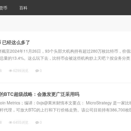
货币
百科
 已经这么多了
观察截至2024年11月26日，93个头部大机构持有超过280万枚比特币，价值2
总量的13.4%。这么玩下去，比特币会被这些机构炒上天吧？按业务分类
名第一的行业是ETF，已经持有比特币的5.97%持仓头部的ETF都是美..
8
6299浏览
0
tegy的BTC超级战略：会激发更广泛采用吗
Coin Metrics；编译：0xjs@果米财情本文要点： MicroStrategy 是一
代理，可放大BTC的上行和下行价格走势。该公司目前持有386,700枚B
占比特币当前供应量的1.9％，使其成为...
8
6455浏览
0