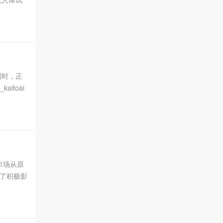
..
同时，正
itoai
币市场从原
了积极影
..