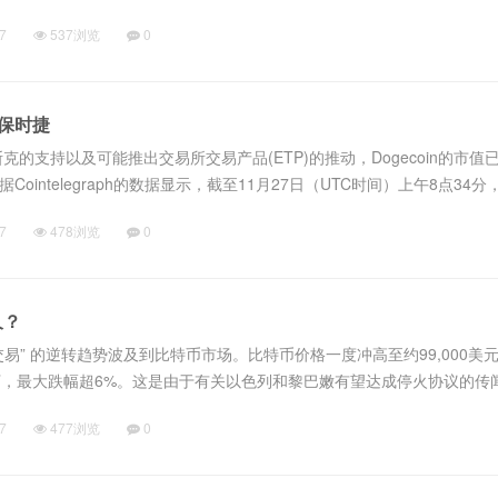
in的Greenfield提供了存储支持，但当前仍需更多工具建设，呼吁开发者
7
537浏览
0
越保时捷
斯克的支持以及可能推出交易所交易产品(ETP)的推动，Dogecoin的市值
ointelegraph的数据显示，截至11月27日（UTC时间）上午8点34分
涨了175%以上，达到578亿美元以上，超过了保时捷561...
7
478浏览
0
久？
易” 的逆转趋势波及到比特币市场。比特币价格一度冲高至约99,000美
元以下，最大跌幅超6%。这是由于有关以色列和黎巴嫩有望达成停火协议的传
黄金和原油价格也应声大幅下挫。比特币由于近一个月增长表现（40%+
7
477浏览
0