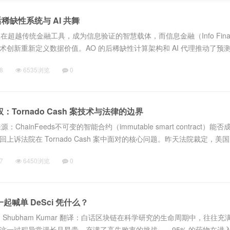
缺性系统与 AI 共舞
正在超越传统金融工具，成为信息验证的智慧载体，而信息金融（Info Fina
术创新重新定义数据价值。AO 的后稀缺性计算架构和 AI 代理推动了预
来信息金融领域创造新范式。预测市场玩到极致，是新闻发布会？在刚结
8
6535浏览
0
权：Tornado Cash 案技术与法律的边界
 来源：ChainFeeds不可变的智能合约（immutable smart contract）能
上诉法院在 Tornado Cash 案中面对的核心问题。昨天法院裁定，美
对 Tornado Cash...
7
6450浏览
0
ik 一起喊单 DeSci 凭什么？
han、Shubham Kumar 翻译：白话区块链在科学研究的生命周期中，往往充
这一过程异常漫长且昂贵，充满了高失败率的挑战——95% 的药物在进