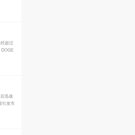
共同构建去
已经超过
，DOGE
元后迅速
闻引发市
），让其