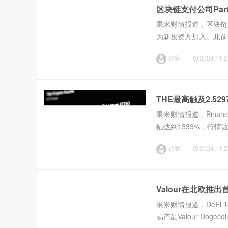
区块链支付公司Par
果米财情报道，区块链支付公
为新投资方加入。此前于 20
rtners、摩根大通、Jump 
访客
2024.11.2
THE最高触及2.529
果米财情报道，Binan
幅达到1339%，行情
访客
2024.11.2
Valour在北欧推出首个
果米财情报道，DeFi Tec
易产品Valour Dog