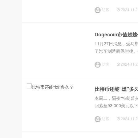
他还提到，BNB Cha
访客
2024.11.2
中心...
Dogecoin市值超
11月27日消息，受马
了汽车制造商保时捷。据C
的市值在过去一个月内上
访客
2024.11.2
比特币还能“燃”多
本周二，隔夜“特朗普交
回落至93,000美
场震动。不仅比特币，
访客
2024.11.2
投资者的...