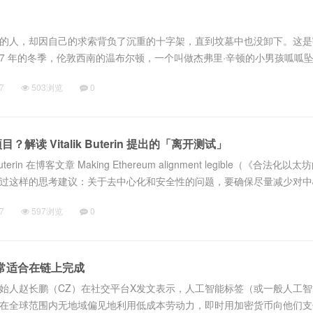
的人，却因自己的求索背负了沉重的十字架，直到坟墓中也没卸下。这是
947 年的冬季，伦敦西南的温布尔顿，一个叫做杰弗里·辛顿的小男孩呱呱
近，你找不到他们的任何共同点，除了两人都获得了诺贝尔物理学奖。相隔
7
503浏览
0
解读 Vitalik Buterin 提出的「离开测试」
uterin 在博客文章 Making Ethereum alignment legible（《合法化以
过这样的思考建议：关于去中心化和安全性的问题，要确保尽量减少对中
审查漏洞。为此，我们可以测试评估的方法有：「...
7
597浏览
0
非常适合在链上完成
始人赵长鹏（CZ）在社交平台X发文表示，人工智能标签（或一般人工
在全球范围内无地域偏见地利用低成本劳动力，即时用加密货币向他们支