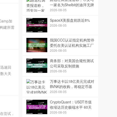
一家名为Shelbit的迪拜无牌
照交易所有关联，该交易所
2026-08-05
涉嫌洗钱
SpaceX美股盘前跌近8%
Camp加
2026-08-05
创企业构建所需
我国CCC认证指定机构暂停
委托在美认证机构实施工厂
跟踪检查
2026-08-05
商务部：对美国合规性测试
公司采取反制措施
并迅速回
2026-08-05
位数大关
加密研究策
万事达卡以18亿美元完成对
BVNK的收购，将稳定币基
础设施置于其支付网络的核
2026-08-05
心位置
CryptoQuant：USDT市值
收缩达历史极端水平 60天
缩水近40亿美元
2026-08-05
都在尝试，