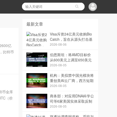
最新文章
Visa斥资24亿美元收购Bio
Catch，旨在从源头打击基
于人工智能的欺诈行为
2026-08-06
600亿
，比特币
伯恩斯坦：将AMD目标价
.
从600美元上调至650美元
2026-08-05
机构：美拟禁中国光模块将
重创美AI云厂商，西方短期
内根本无法替代
2026-08-05
家比特币金库
商务部：对应用DNA科学公
TC（价
司等6家美国实体采取反制
措施
2026-08-05
路透社调查报道称，币安与