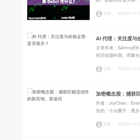
验后最终失败，平均研发
访客
2024.11.2
AI 代理：关注度
文章作者：S4mmyEt
经历动荡时期。而聚光灯
的统计，48% 的加密
访客
2024.11.2
加密概念股：捕获
作者：JoyChen、Ev
先的「小众圈子」逐步
响，承诺采取更加友好
访客
2024.11.2