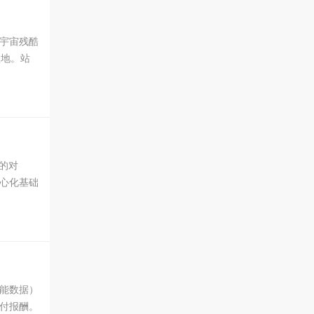
宇宙残酷
坠地。站
 102
太坊的对
心化基础
智能数据）
付报酬。