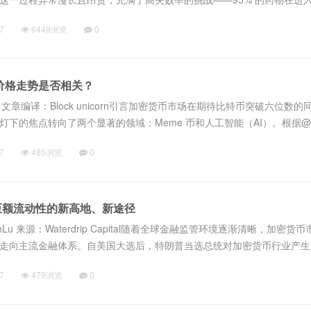
成本超过 20 亿美元，耗时超过 13 年！此外，学术研究的资助模式过于.
7
6449浏览
0
与价格走势是否相关？
h 文章编译：Block unicorn引言加密货币市场在期待比特币突破六位数的
下的焦点转向了两个显著的领域：Meme 币和人工智能（AI）。根据@_ka
推特关注点集中在这两个领域。本文探讨了这些趋势如何塑造加密货...
7
485浏览
0
巨额流动性的新高地、新途径
anLu 来源：Waterdrip Capital随着全球金融监管环境逐渐清晰，加密货
走向主流金融体系。自美国大选后，特朗普当选总统对加密货币行业产生
的监管政策，包括建立国家比特币储备和鼓励美国扩大比特币挖矿活动，这.
7
479浏览
0