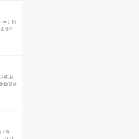
nce）则
测市场的
束的美
否成为制裁
国财政部外
满了障
入人体试