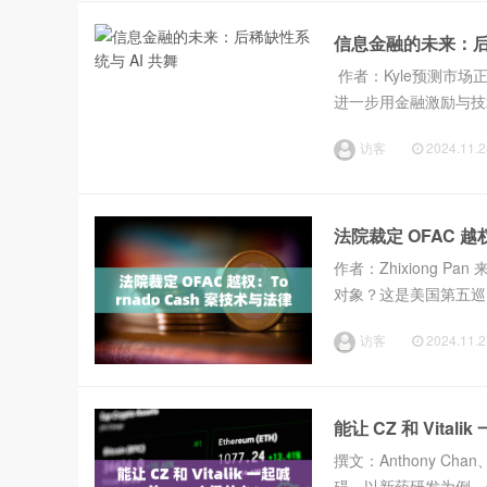
信息金融的未来：后稀
作者：Kyle预测市场
进一步用金融激励与技
智能化和普及化，为未
访客
2024.11.2
国...
法院裁定 OFAC 越
作者：Zhixiong Pan
对象？这是美国第五巡回
国资产控制办公室（OFAC）
访客
2024.11.2
能让 CZ 和 Vital
撰文：Anthony C
碍。以新药研发为例，